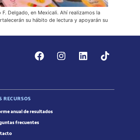
 F. Delgado, en Mexicali. Ahí realizamos la
rtalecerán su hábito de lectura y apoyarán su
S RECURSOS
orme anual de resultados
guntas frecuentes
tacto