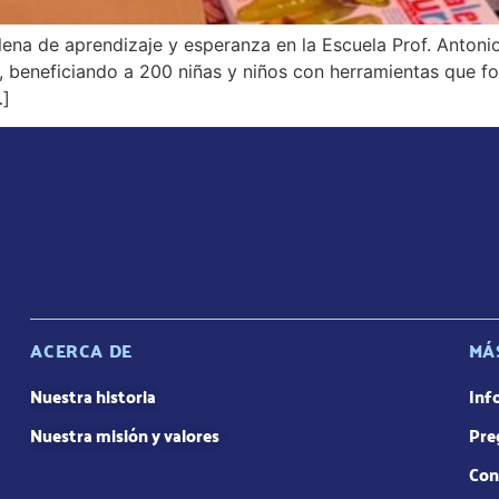
lena de aprendizaje y esperanza en la Escuela Prof. Antonio
 beneficiando a 200 niñas y niños con herramientas que fo
…]
ACERCA DE
MÁ
Nuestra historia
Inf
Nuestra misión y valores
Pre
Con