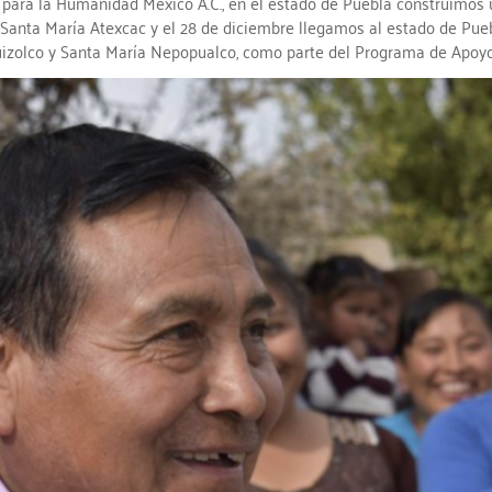
 para la Humanidad México A.C., en el estado de Puebla construímos u
Santa María Atexcac y el 28 de diciembre llegamos al estado de Puebl
uizolco y Santa María Nepopualco, como parte del Programa de Apoy