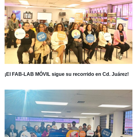
¡El FAB-LAB MÓVIL sigue su recorrido en Cd. Juárez!