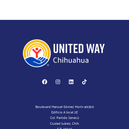
Boulevard Manuel Gómez Morín #9360
Edificio A local 2E
Col. Partido Senecú
Ciudad Juárez, Chih.
C.P. 32545