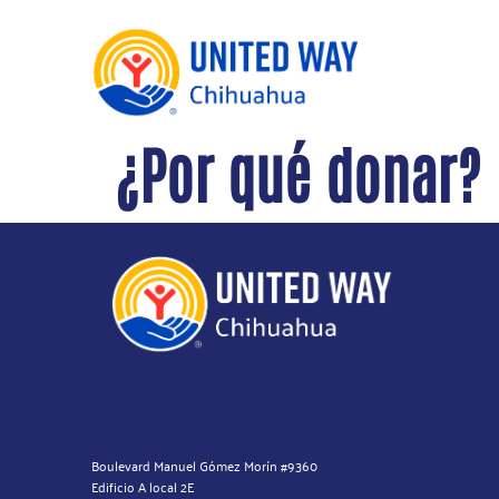
¿Por qué donar?
Boulevard Manuel Gómez Morín #9360
Edificio A local 2E