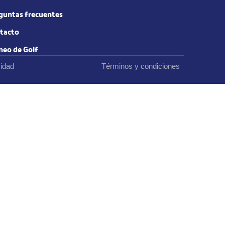
guntas frecuentes
tacto
neo de Golf
cidad
Términos y condiciones