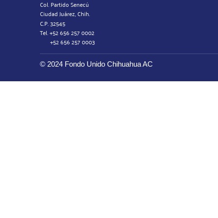
Col. Partido Senecú
Ciudad Juárez, Chih.
C.P. 32545
Tel. +52 656 257 0002
+52 656 257 0003
© 2024 Fondo Unido Chihuahua AC