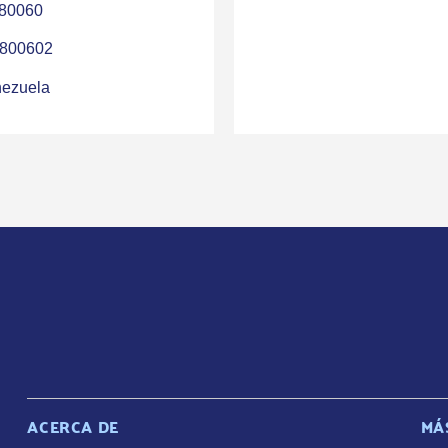
80060
800602
ezuela
ACERCA DE
MÁ