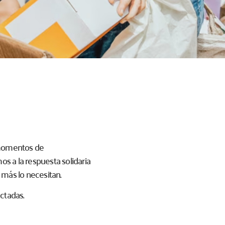
 momentos de
s a la respuesta solidaria
 más lo necesitan.
ctadas.