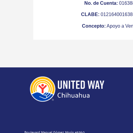
No. de Cuenta:
01638
CLABE:
012164001638
Concepto:
Apoyo a Ven
Boulevard Manuel Gómez Morín #9360