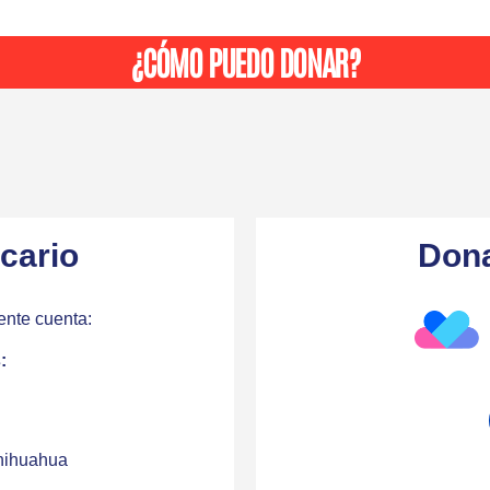
¿CÓMO PUEDO DONAR?
cario
Dona
ente cuenta:
:
hihuahua