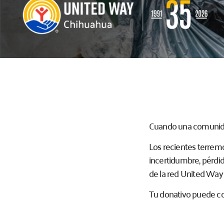
Cuando una comunidad
Los recientes terrem
incertidumbre, pérdi
de la red United Way 
Tu donativo puede co