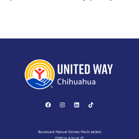
Boulevard Manuel Gómez Morín #9360
Edificio A local 2E