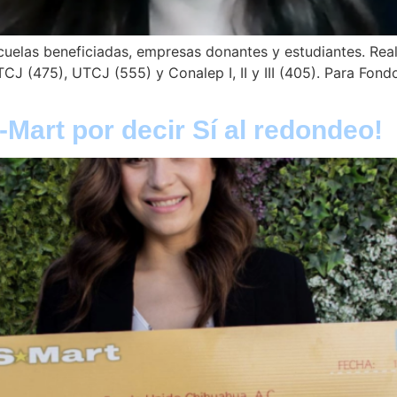
scuelas beneficiadas, empresas donantes y estudiantes. Real
CJ (475), UTCJ (555) y Conalep I, II y III (405). Para Fo
S-Mart por decir Sí al redondeo!