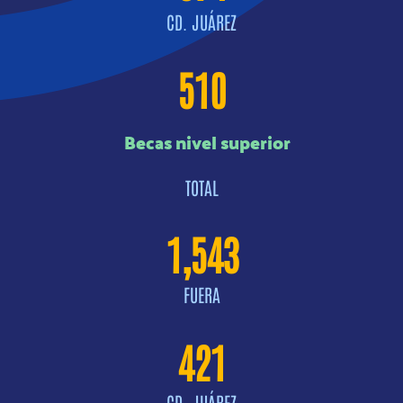
CD. JUÁREZ
510
Becas nivel superior
TOTAL
1,543
FUERA
421
CD. JUÁREZ