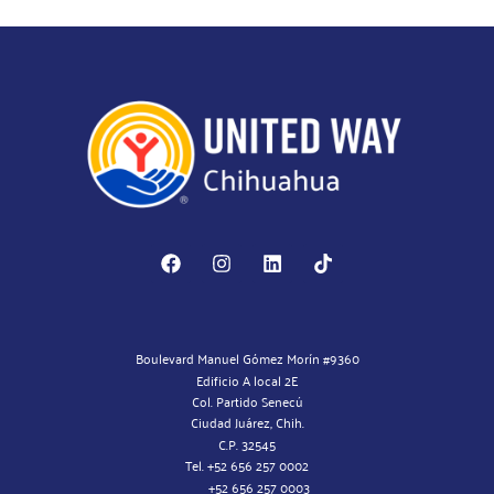
Boulevard Manuel Gómez Morín #9360
Edificio A local 2E
Col. Partido Senecú
Ciudad Juárez, Chih.
C.P. 32545
Tel. +52 656 257 0002
+52 656 257 0003